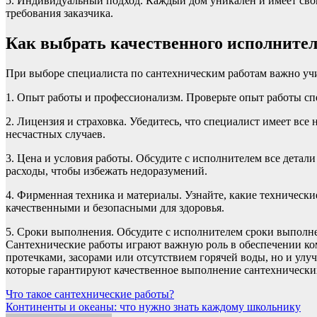
5. Индивидуальный подход. Каждый дом уникален и имеет сво
требования заказчика.
Как выбрать качественного исполнител
При выборе специалиста по сантехническим работам важно учи
1. Опыт работы и профессионализм. Проверьте опыт работы с
2. Лицензия и страховка. Убедитесь, что специалист имеет все
несчастных случаев.
3. Цена и условия работы. Обсудите с исполнителем все детал
расходы, чтобы избежать недоразумений.
4. Фирменная техника и материалы. Узнайте, какие технически
качественными и безопасными для здоровья.
5. Сроки выполнения. Обсудите с исполнителем сроки выполне
Сантехнические работы играют важную роль в обеспечении ко
протечками, засорами или отсутствием горячей воды, но и улу
которые гарантируют качественное выполнение сантехнически
Навигация
Что такое сантехнические работы?
Континенты и океаны: что нужно знать каждому школьнику
по