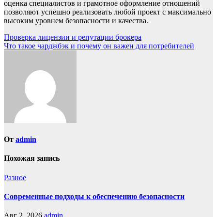
оценка специалистов и грамотное оформление отношений
позволяют успешно реализовать любой проект с максимально
высоким уровнем безопасности и качества.
Навигация
Проверка лицензии и репутации брокера
Что такое чарджбэк и почему он важен для потребителей
по
записям
От
admin
Похожая запись
Разное
Современные подходы к обеспечению безопасности
Авг 2, 2026
admin