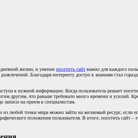
едневной жизни, и умение
посетить сайт
важно для каждого поль
звлечений. Благодаря интернету доступ к знаниям стал гораздо
ступа к нужной информации. Когда пользователь решает посетит
им другим, что раньше требовало много времени и усилий. Кро
до записи на прием к специалистам.
 и из любой точки мира можно зайти на желаемый ресурс, если е
рафического положения пользователя. В итоге, посетить сайт – эт
щения