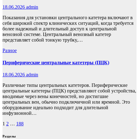
18.06.2026
admin
Показания для установки центрального катетера включают в
себя широкий спектр клинических ситуаций, когда требуется
более надежный и длительный доступ к центральной
венозной системе. Центральный венозный катетер
представляет собой тонкую трубку,…
Разное
Периферические центральные катетеры (ПЦК)
18.06.2026
admin
Различные типы центральных катетеров. Периферические
центральные катетеры (ПЦК) представляют собой устройства,
вводимые через вены конечностей, но достигшие
центральных вен, обычно подключичной или яремной. Это
оборудование идеально подходит для длительной
инфузионной…
Пагинация
1
2
…
188
записей
Разделы