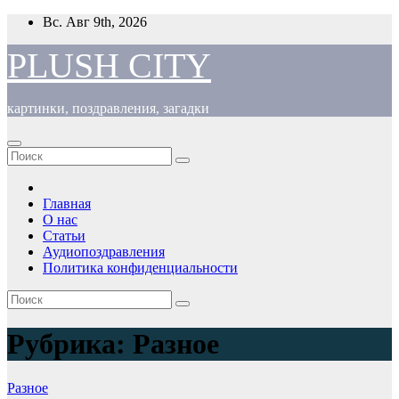
Перейти
Вс. Авг 9th, 2026
к
содержимому
PLUSH CITY
картинки, поздравления, загадки
Главная
О нас
Статьи
Аудиопоздравления
Политика конфиденциальности
Рубрика:
Разное
Разное