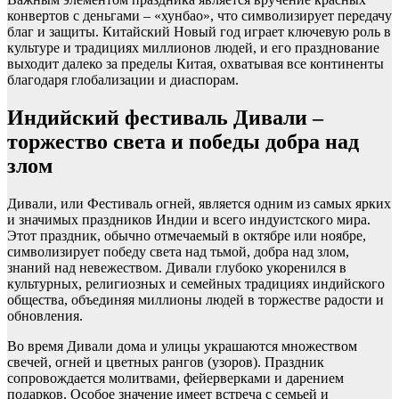
конвертов с деньгами – «хунбао», что символизирует передачу
благ и защиты. Китайский Новый год играет ключевую роль в
культуре и традициях миллионов людей, и его празднование
выходит далеко за пределы Китая, охватывая все континенты
благодаря глобализации и диаспорам.
Индийский фестиваль Дивали –
торжество света и победы добра над
злом
Дивали, или Фестиваль огней, является одним из самых ярких
и значимых праздников Индии и всего индуистского мира.
Этот праздник, обычно отмечаемый в октябре или ноябре,
символизирует победу света над тьмой, добра над злом,
знаний над невежеством. Дивали глубоко укоренился в
культурных, религиозных и семейных традициях индийского
общества, объединяя миллионы людей в торжестве радости и
обновления.
Во время Дивали дома и улицы украшаются множеством
свечей, огней и цветных рангов (узоров). Праздник
сопровождается молитвами, фейерверками и дарением
подарков. Особое значение имеет встреча с семьей и