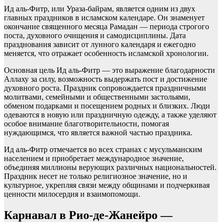
Ид аль-Фитр, или Ураза-байрам, является одним из двух
главных праздников в исламском календаре. Он знаменует
окончание священного месяца Рамадан — периода строгого
поста, духовного очищения и самодисциплины. Дата
празднования зависит от лунного календаря и ежегодно
меняется, что отражает особенность исламской хронологии.
Основная цель Ид аль-Фитр — это выражение благодарности
Аллаху за силу, возможность выдержать пост и достижение
духовного роста. Праздник сопровождается праздничными
молитвами, семейными и общественными застольями,
обменом подарками и посещением родных и близких. Люди
одеваются в новую или праздничную одежду, а также уделяют
особое внимание благотворительности, помогая
нуждающимся, что является важной частью праздника.
Ид аль-Фитр отмечается во всех странах с мусульманским
населением и приобретает международное значение,
объединяя миллионы верующих различных национальностей.
Праздник несет не только религиозное значение, но и
культурное, укрепляя связи между общинами и подчеркивая
ценности милосердия и взаимопомощи.
Карнавал в Рио-де-Жанейро —