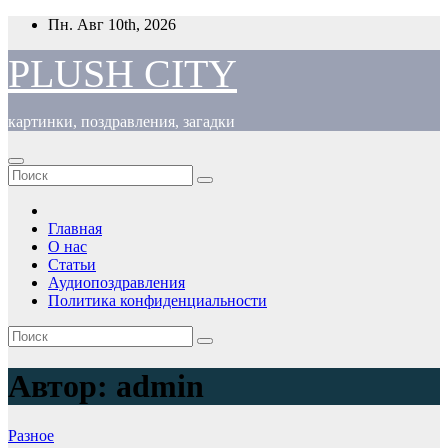
Перейти
Пн. Авг 10th, 2026
к
содержимому
PLUSH CITY
картинки, поздравления, загадки
Главная
О нас
Статьи
Аудиопоздравления
Политика конфиденциальности
Автор:
admin
Разное