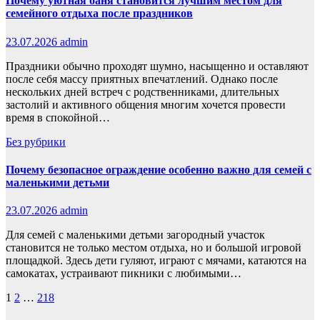
Почему уютная баня становится лучшим местом для
семейного отдыха после праздников
23.07.2026
admin
Праздники обычно проходят шумно, насыщенно и оставляют
после себя массу приятных впечатлений. Однако после
нескольких дней встреч с родственниками, длительных
застолий и активного общения многим хочется провести
время в спокойной…
Без рубрики
Почему безопасное ограждение особенно важно для семей с
маленькими детьми
23.07.2026
admin
Для семей с маленькими детьми загородный участок
становится не только местом отдыха, но и большой игровой
площадкой. Здесь дети гуляют, играют с мячами, катаются на
самокатах, устраивают пикники с любимыми…
Пагинация
1
2
…
218
записей