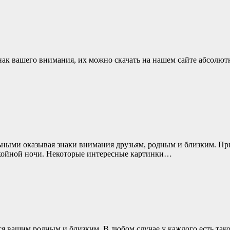
к вашего внимания, их можно скачать на нашем сайте абсолютн
ьными оказывая знаки внимания друзьям, родным и близким. 
окойной ночи. Некоторые интересные картинки…
 вашим родным и близким. В любом случае у каждого есть тако