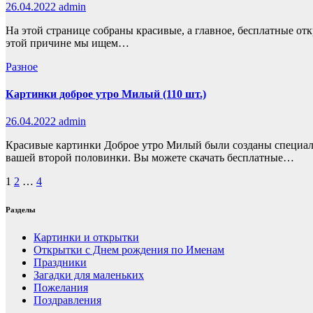
26.04.2022
admin
На этой странице собраны красивые, а главное, бесплатные отк
этой причине мы ищем…
Разное
Картинки доброе утро Милый (110 шт.)
26.04.2022
admin
Красивые картинки Доброе утро Милый были созданы специаль
вашей второй половинки. Вы можете скачать бесплатные…
Пагинация
1
2
…
4
записей
Разделы
Картинки и открытки
Открытки с Днем рождения по Именам
Праздники
Загадки для маленьких
Пожелания
Поздравления