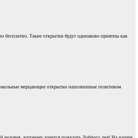
о бесплатно. Такие открытки будут одинаково приятны как
Прикольные мерцающие открытки наполненные позитивом
й человек, которому хочется пожелать Доброго дня! На нашем