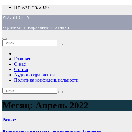
Перейти
Пт. Авг 7th, 2026
к
PLUSH CITY
содержимому
картинки, поздравления, загадки
Главная
О нас
Статьи
Аудиопоздравления
Политика конфиденциальности
Месяц:
Апрель 2022
Разное
Красивые открытки с пожеланиями Здоровья